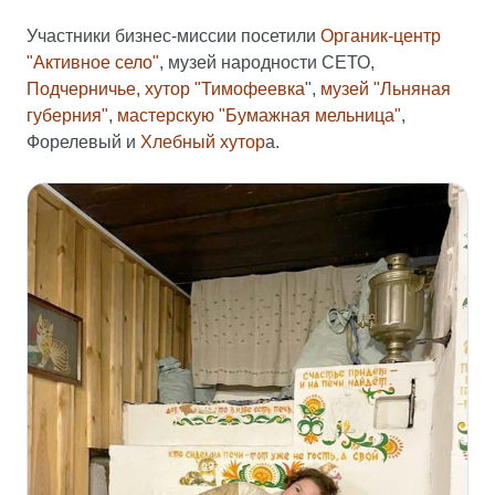
Участники бизнес-миссии посетили
Органик-центр
"Активное село"
, музей народности СЕТО,
Подчерничье
,
хутор "Тимофеевка
",
музей "Льняная
губерния"
,
мастерскую "Бумажная мельница"
,
Форелевый и
Хлебный хутор
а.