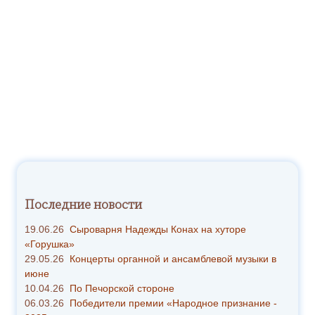
В видео использована запись пения м. Валерии и м.
Михаилы в стенах древнего собора Рождества
Богородицы.
Последние новости
Автор видео:
Регина Малашук
.
19.06.26
Сыроварня Надежды Конах на хуторе
«Горушка»
29.05.26
Концерты органной и ансамблевой музыки в
июне
10.04.26
По Печорской стороне
06.03.26
Победители премии «Народное признание -