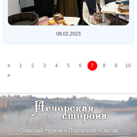
08.02.2023
1
2
3
4
5
6
7
8
9
10
Сельский туризм в Псковской области