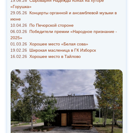
19.06.26
Сыроварня Надежды Конах на хуторе
«Горушка»
29.05.26
Концерты органной и ансамблевой музыки в
июне
10.04.26
По Печорской стороне
06.03.26
Победители премии «Народное признание -
2025»
01.03.26
Хорошее место «Белая сова»
19.02.26
Широкая масленица в ГК Изборск
16.02.26
Хорошее место в Тайлово